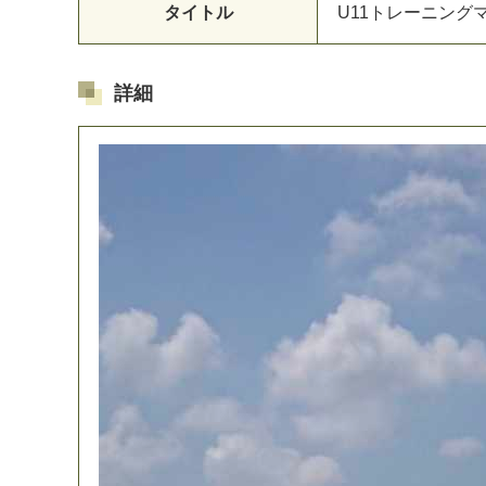
タイトル
U
1
1
ト
レ
ー
ニ
ン
グ
詳細
マイメディア検索