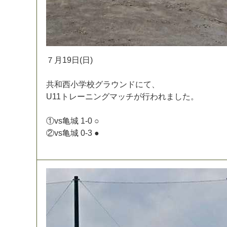
７
月
1
9
日
(
日
)
共
和
西
小
学
校
グ
ラ
ウ
ン
ド
に
て
、
U
1
1
ト
レ
ー
ニ
ン
グ
マ
ッ
チ
が
行
わ
れ
ま
し
た
。
①
v
s
亀
城
1
-
0
○
②
v
s
亀
城
0
-
3
●