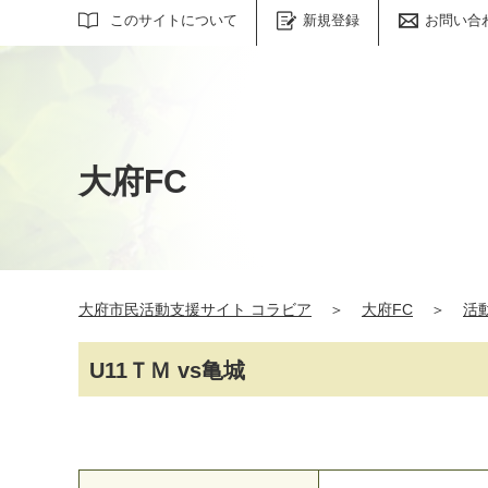
サイト内検索
このサイトについて
新規登録
お問い合
大府FC
大府市民活動支援サイト コラビア
＞
大府FC
＞
活
U11ＴＭ vs亀城