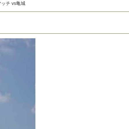
マ
ッ
チ
v
s
亀
城