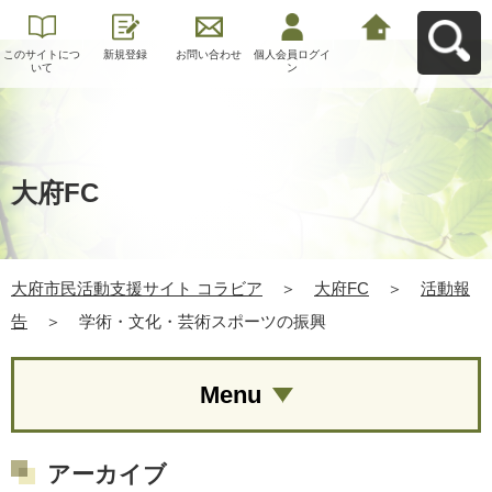
このサイトにつ
新規登録
お問い合わせ
個人会員ログイ
大府市民活動支
いて
ン
援サイト コラビ
アへ戻る
大府FC
大府市民活動支援サイト コラビア
＞
大府FC
＞
活動報
告
＞
学術・文化・芸術スポーツの振興
Menu
アーカイブ