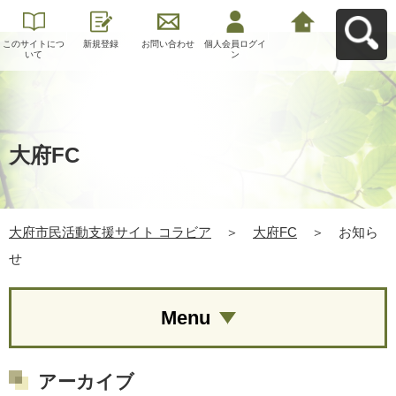
このサイトにつ
新規登録
お問い合わせ
個人会員ログイ
大府市民活動支
いて
ン
援サイト コラビ
アへ戻る
大府FC
大府市民活動支援サイト コラビア
＞
大府FC
＞
お知ら
せ
Menu
アーカイブ