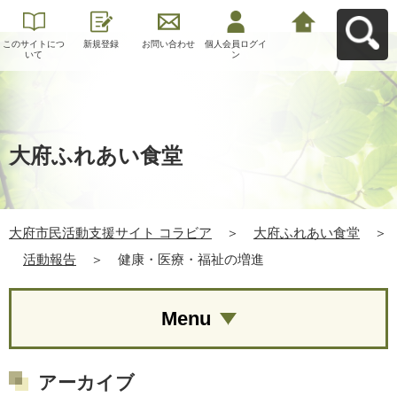
このサイトにつ
新規登録
お問い合わせ
個人会員ログイ
大府市民活動支
いて
ン
援サイト コラビ
アへ戻る
大府ふれあい食堂
大府市民活動支援サイト コラビア
＞
大府ふれあい食堂
＞
活動報告
＞
健康・医療・福祉の増進
Menu
アーカイブ