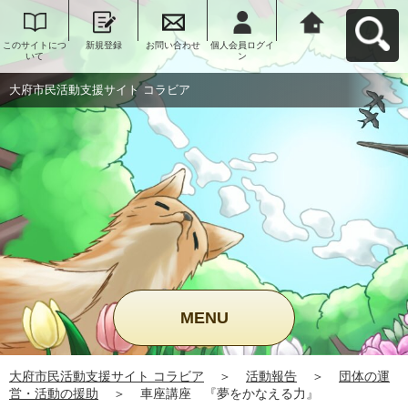
このサイトにつ
新規登録
お問い合わせ
個人会員ログイ
大府市民活動支
いて
ン
援サイト コラビ
アへ戻る
大府市民活動支援サイト コラビア
MENU
大府市民活動支援サイト コラビア
＞
活動報告
＞
団体の運
営・活動の援助
＞
車座講座 『夢をかなえる力』