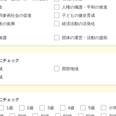
全
人権の擁護・平和の推進
同参画社会の促進
子どもの健全育成
術の振興
経済活動の活発化
保護
団体の運営・活動の援助
にチェック
域
西部地域
域
にチェック
1歳
2歳
3歳
4歳
5歳
小