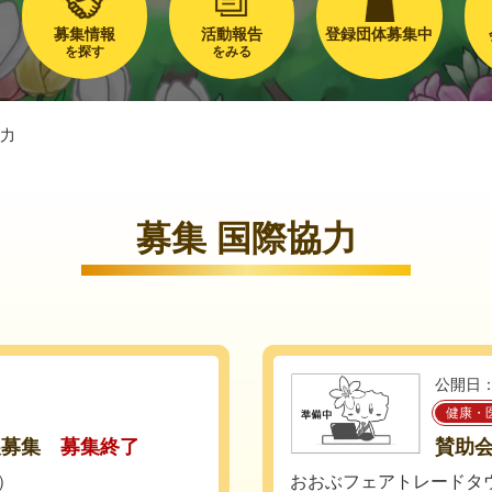
募集情報
活動報告
登録団体募集中
を探す
をみる
力
募集 国際協力
公開日：
健康・
展募集
募集終了
賛助
土）
おおぶフェアトレードタ