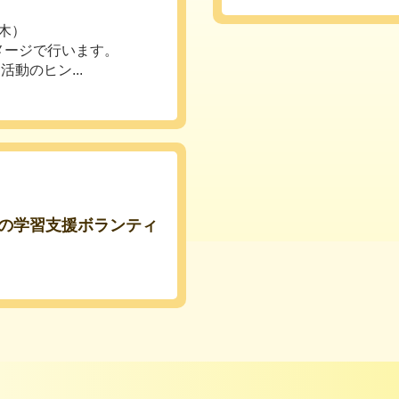
（木）
メージで行います。
動のヒン...
】
の学習支援ボランティ