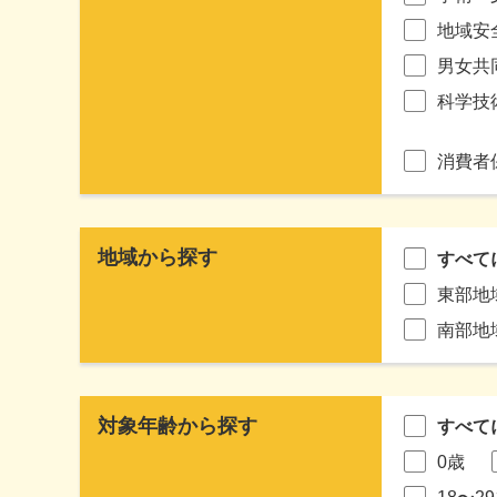
地域安
男女共
科学技
消費者
地域から探す
すべて
東部地
南部地
対象年齢から探す
すべて
0歳