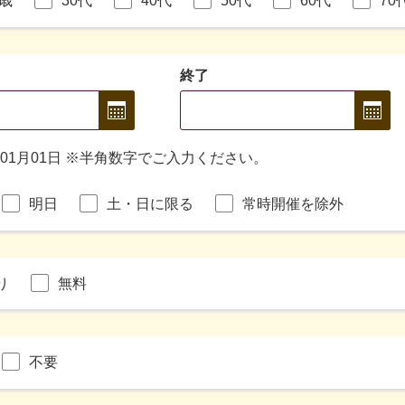
9歳
30代
40代
50代
60代
70
終了
年01月01日 ※半角数字でご入力ください。
明日
土・日に限る
常時開催を除外
り
無料
不要