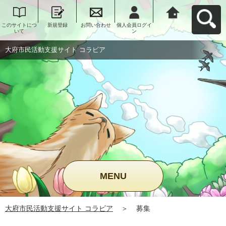
このサイトにつ
新規登録
お問い合わせ
個人会員ログイ
大府市民活動支
いて
ン
援サイト コラビ
アへ戻る
大府市民活動支援サイト コラビア
MENU
大府市民活動支援サイト コラビア
＞
募集