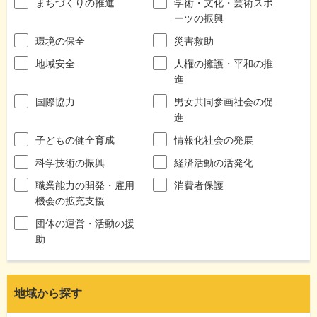
まちづくりの推進
学術・文化・芸術スポ
ーツの振興
環境の保全
災害救助
地域安全
人権の擁護・平和の推
進
国際協力
男女共同参画社会の促
進
子どもの健全育成
情報化社会の発展
科学技術の振興
経済活動の活発化
職業能力の開発・雇用
消費者保護
機会の拡充支援
団体の運営・活動の援
助
地域から探す