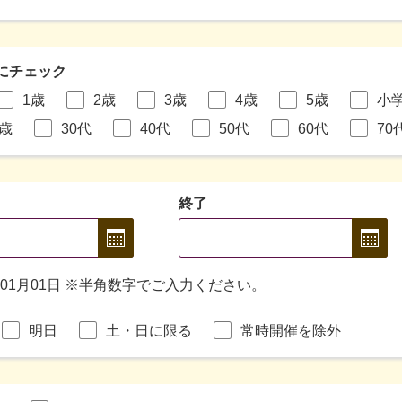
にチェック
1歳
2歳
3歳
4歳
5歳
小
9歳
30代
40代
50代
60代
70
終了
年01月01日 ※半角数字でご入力ください。
明日
土・日に限る
常時開催を除外