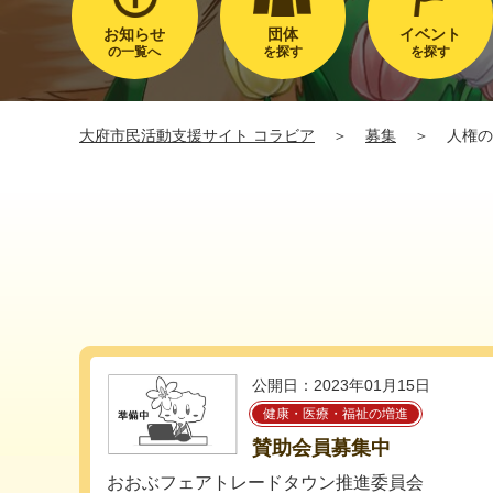
お知らせ
団体
イベント
の一覧へ
を探す
を探す
大府市民活動支援サイト コラビア
＞
募集
＞
人権の
公開日：2023年01月15日
健康・医療・福祉の増進
賛助会員募集中
おおぶフェアトレードタウン推進委員会