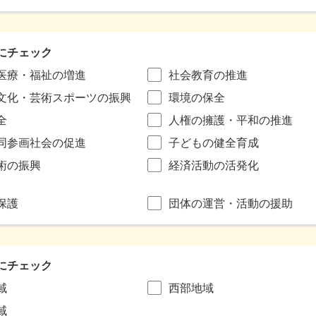
にチェック
医療・福祉の増進
社会教育の推進
文化・芸術スポーツの振興
環境の保全
全
人権の擁護・平和の推進
同参画社会の促進
子どもの健全育成
術の振興
経済活動の活発化
保護
団体の運営・活動の援助
にチェック
域
西部地域
域