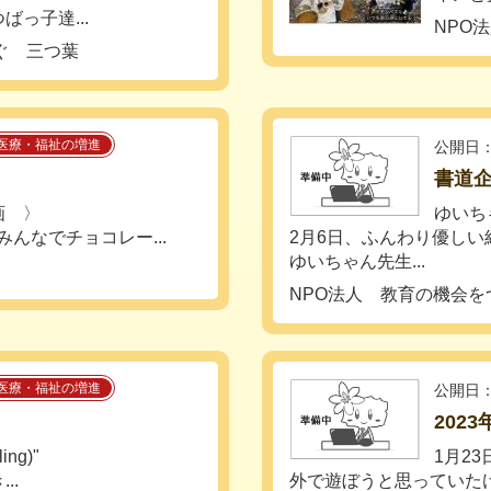
っ子達...
NPO
ぐ 三つ葉
医療・福祉の増進
公開日：
書道
画 〉
ゆいち
んなでチョコレー...
2月6日、ふんわり優しい
ゆいちゃん先生...
NPO法人 教育の機会を
医療・福祉の増進
公開日：
202
ng)"
1月2
..
外で遊ぼうと思っていたけど、