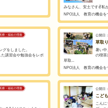
みなさん、安土です✌️私が個
NPO法人 教育の機会を
医療・福祉の増進
公開日：
草取
ィングをしました。
暑い中
した講習会や勉強会をレポ
の喫茶
草取...
NPO法人 教育の機会を
医療・福祉の増進
公開日：
こど
こんに