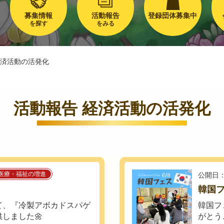
募集情報
活動報告
登録団体募集中
を探す
をみる
済活動の活発化
活動報告 経済活動の活発化
医療・福祉の増進
公開日：
韓国フ
て、『冷製アボカドスパゲ
韓国フ
しました🌼
がとう