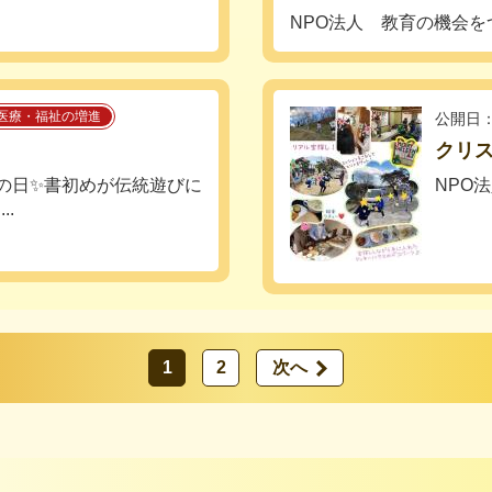
NPO法人 教育の機会を
医療・福祉の増進
公開日：
クリ
葉の日✨書初めが伝統遊びに
NPO
.
1
2
次へ