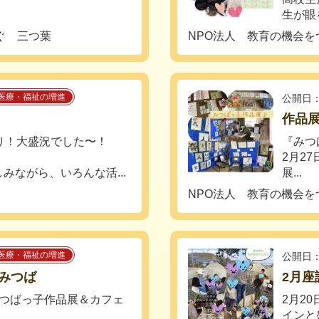
.
生が眼を
ぐ 三つ葉
NPO法人 教育の機会を
医療・福祉の増進
公開日：
作品
り！大盛況でした〜！
『みつ
2月2
みながら、いろんな活...
展...
NPO法人 教育の機会を
医療・福祉の増進
公開日：
みつば
2月座
✨みつばっ子作品展＆カフェ
2月2
インと