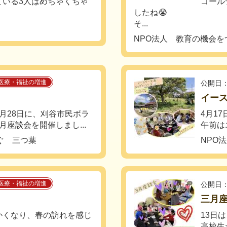
ている3人はめちゃくちゃ
ゴール
したね😭
そ...
NPO法人 教育の機会を
医療・福祉の増進
公開日：
イー
月28日に、刈谷市民ボラ
4月1
座談会を開催しまし...
午前は
ぐ 三つ葉
NPO
医療・福祉の増進
公開日：
三月
かくなり、春の訪れを感じ
13日
高校生