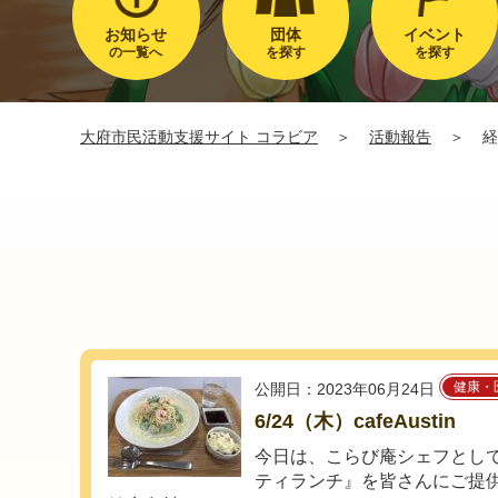
お知らせ
団体
イベント
の一覧へ
を探す
を探す
大府市民活動支援サイト コラビア
＞
活動報告
＞
経
健康・
公開日：2023年06月24日
6/24（木）cafeAustin
今日は、こらび庵シェフとし
ティランチ』を皆さんにご提供