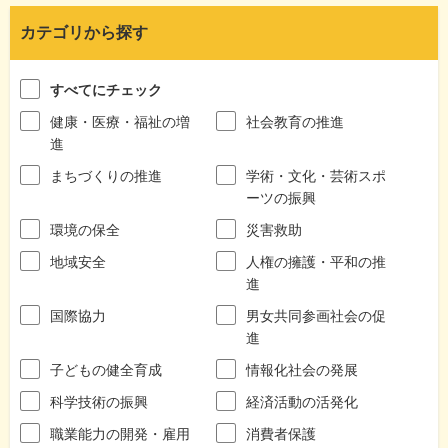
カテゴリから探す
すべてにチェック
健康・医療・福祉の増
社会教育の推進
進
まちづくりの推進
学術・文化・芸術スポ
ーツの振興
環境の保全
災害救助
地域安全
人権の擁護・平和の推
進
国際協力
男女共同参画社会の促
進
子どもの健全育成
情報化社会の発展
科学技術の振興
経済活動の活発化
職業能力の開発・雇用
消費者保護