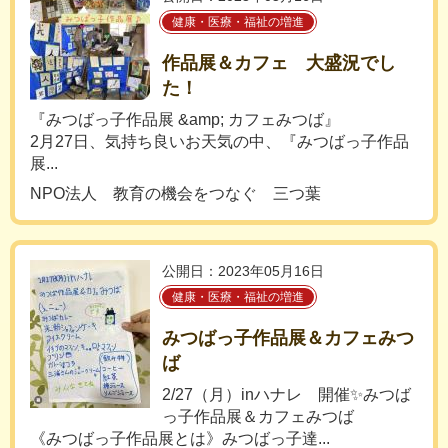
健康・医療・福祉の増進
作品展＆カフェ 大盛況でし
た！
『みつばっ子作品展 &amp; カフェみつば』
2月27日、気持ち良いお天気の中、『みつばっ子作品
展...
NPO法人 教育の機会をつなぐ 三つ葉
公開日：2023年05月16日
健康・医療・福祉の増進
みつばっ子作品展＆カフェみつ
ば
2/27（月）inハナレ 開催✨みつば
っ子作品展＆カフェみつば
《みつばっ子作品展とは》みつばっ子達...