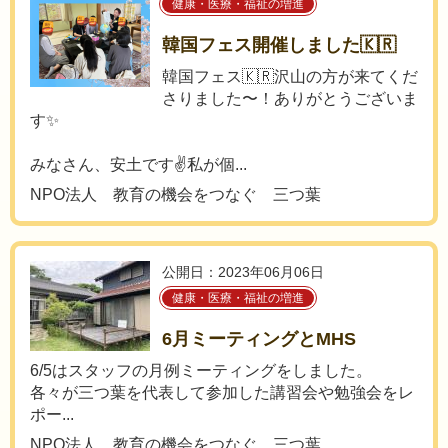
健康・医療・福祉の増進
韓国フェス開催しました🇰🇷
韓国フェス🇰🇷沢山の方が来てくだ
さりました〜！ありがとうございま
す✨
みなさん、安土です✌️私が個...
NPO法人 教育の機会をつなぐ 三つ葉
公開日：2023年06月06日
健康・医療・福祉の増進
6月ミーティングとMHS
6/5はスタッフの月例ミーティングをしました。
各々が三つ葉を代表して参加した講習会や勉強会をレ
ポー...
NPO法人 教育の機会をつなぐ 三つ葉