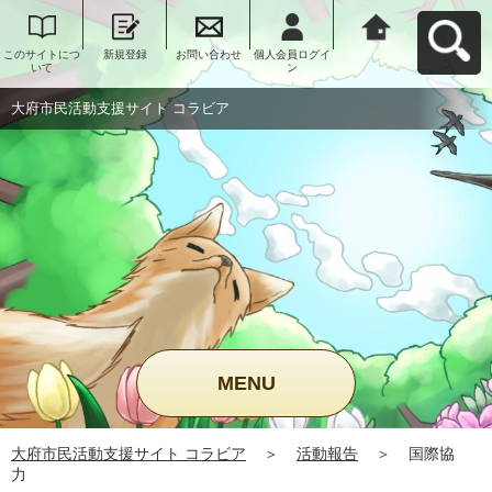
このサイトにつ
新規登録
お問い合わせ
個人会員ログイ
大府市民活動支
いて
ン
援サイト コラビ
アへ戻る
大府市民活動支援サイト コラビア
MENU
大府市民活動支援サイト コラビア
＞
活動報告
＞
国際協
力