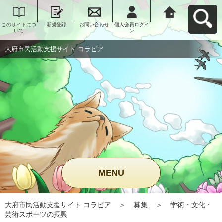
このサイトにつ
新規登録
お問い合わせ
個人会員ログイ
大府市民活動支
いて
ン
援サイト コラビ
アへ戻る
大府市民活動支援サイト コラビア
MENU
大府市民活動支援サイト コラビア
＞
募集
＞
学術・文化・
芸術スポーツの振興