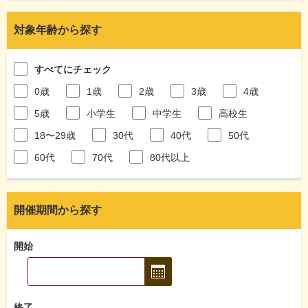
対象年齢から探す
すべてにチェック
0歳
1歳
2歳
3歳
4歳
5歳
小学生
中学生
高校生
18〜29歳
30代
40代
50代
60代
70代
80代以上
開催期間から探す
開始
終了