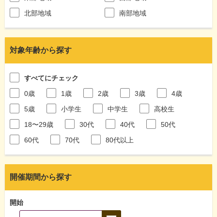
北部地域
南部地域
対象年齢から探す
すべてにチェック
0歳
1歳
2歳
3歳
4歳
5歳
小学生
中学生
高校生
18〜29歳
30代
40代
50代
60代
70代
80代以上
開催期間から探す
開始