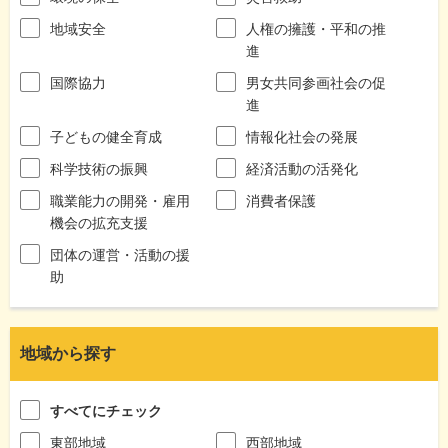
地域安全
人権の擁護・平和の推
進
国際協力
男女共同参画社会の促
進
子どもの健全育成
情報化社会の発展
科学技術の振興
経済活動の活発化
職業能力の開発・雇用
消費者保護
機会の拡充支援
団体の運営・活動の援
助
地域から探す
すべてにチェック
東部地域
西部地域