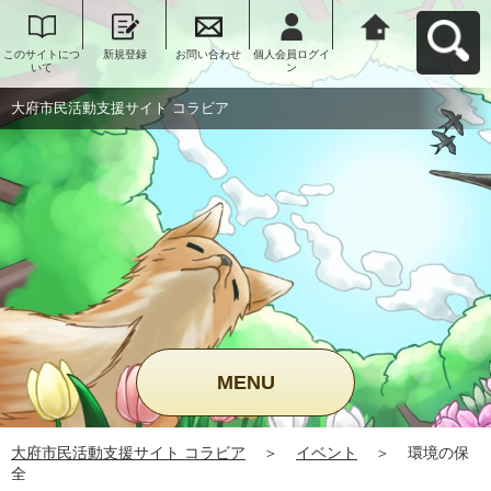
このサイトにつ
新規登録
お問い合わせ
個人会員ログイ
大府市民活動支
いて
ン
援サイト コラビ
アへ戻る
大府市民活動支援サイト コラビア
MENU
大府市民活動支援サイト コラビア
＞
イベント
＞
環境の保
全