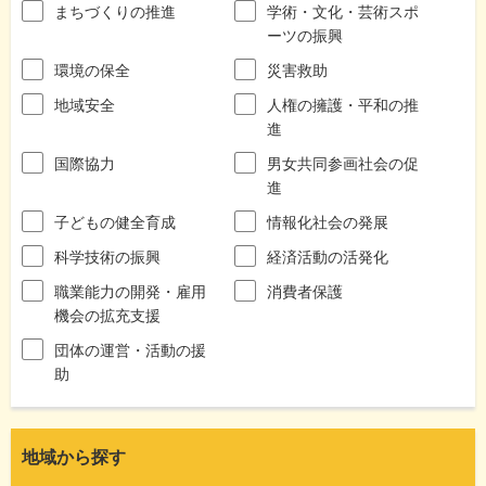
まちづくりの推進
学術・文化・芸術スポ
ーツの振興
環境の保全
災害救助
地域安全
人権の擁護・平和の推
進
国際協力
男女共同参画社会の促
進
子どもの健全育成
情報化社会の発展
科学技術の振興
経済活動の活発化
職業能力の開発・雇用
消費者保護
機会の拡充支援
団体の運営・活動の援
助
地域から探す