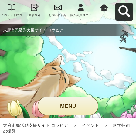
このサイトにつ
新規登録
お問い合わせ
個人会員ログイ
大府市民活動支
いて
ン
援サイト コラビ
アへ戻る
大府市民活動支援サイト コラビア
MENU
大府市民活動支援サイト コラビア
＞
イベント
＞
科学技術
の振興