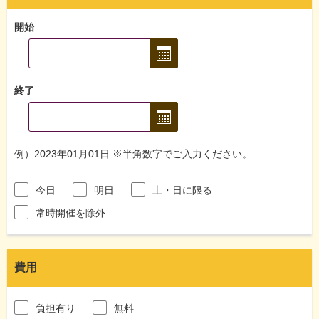
開始
終了
例）2023年01月01日 ※半角数字でご入力ください。
今日
明日
土・日に限る
常時開催を除外
費用
負担有り
無料