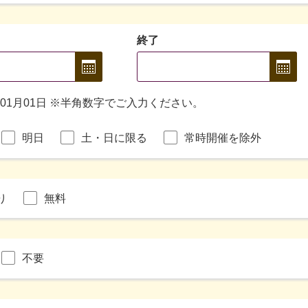
終了
年01月01日 ※半角数字でご入力ください。
明日
土・日に限る
常時開催を除外
り
無料
不要