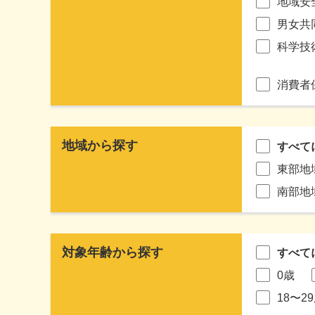
地域安
男女共
科学技
消費者
地域から探す
すべて
東部地
南部地
対象年齢から探す
すべて
0歳
18〜2