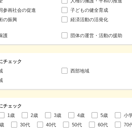
全
人権の擁護・平和の推進
同参画社会の促進
子どもの健全育成
術の振興
経済活動の活発化
保護
団体の運営・活動の援助
にチェック
域
西部地域
域
にチェック
1歳
2歳
3歳
4歳
5歳
小
9歳
30代
40代
50代
60代
70