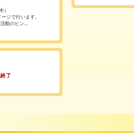
（木）
メージで行います。
動のヒン...
】
集終了
】