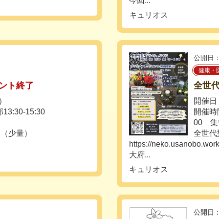
今回...
キュリオス
公開日：
健康・
ント終了
全世
日）
開催日：
:30-15:30
開催時
00 集
り（少量）
全世代
https://neko.usanobo.work
大府...
キュリオス
公開日：