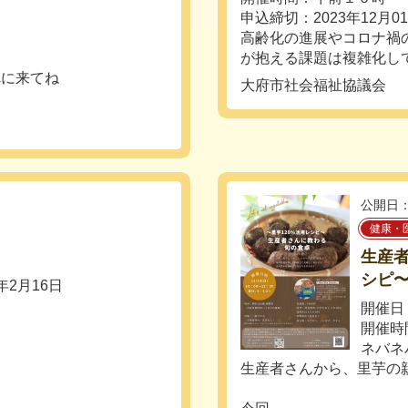
申込締切：2023年12月0
高齢化の進展やコロナ禍
が抱える課題は複雑化して
べに来てね
大府市社会福祉協議会
公開日：
健康・
生産者
シピ
年2月16日
開催日：
開催時間
ネバネ
生産者さんから、里芋の