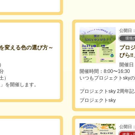
公開日：
環境
を変える色の選び方～
プロジ
びら‼︎
日）
開催日：
0分
開催時間：8:00〜16:30
（土）
いつもプロジェクトsky
座」を開催します。
プロジェクトsky 2周年記..
プロジェクトsky
公開日：
健康・