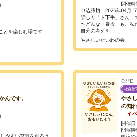
開催時間
土）
申込締切：2026年04月1
話し方「ド下手」さん、
〜どんな「暴投」も、私
自分の考えを...
”ことを楽しむ場です。
やさしいたいわの会
公開日：
社会教
かんです。
やさ
の知
イ
土）
開催日：
開催時間
話しやすい空気を創ろう。
申込締