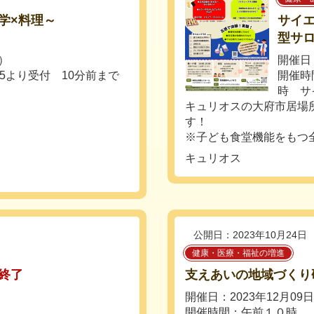
学×料理～
サイ
型サ
日）
開催日：
：15より受付 10分前まで
開催時
時 サ
キュリオスの大府市居場
す！
※子ども食堂機能をもつ全世
キュリオス
公開日：2023年10月24日
健康・医療・福祉の増進
終了
支えあいの地域づくり
開催日：2023年12月09
開催時間：午前１０時