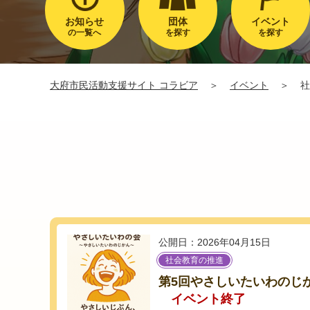
お知らせ
団体
イベント
の一覧へ
を探す
を探す
大府市民活動支援サイト コラビア
＞
イベント
＞
社
公開日：2026年04月15日
社会教育の推進
第5回やさしいたいわのじ
イベント終了