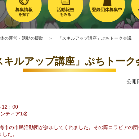
募集情報
活動報告
登録団体募集中
を探す
をみる
体の運営・活動の援助
＞
「スキルアップ講座」ぷちトーク会議
スキルアップ講座」ぷちトーク
公開日
12：00
ンティア1名
、東海市の市民活動団が参加してくれました。その際コラビアの
ました。