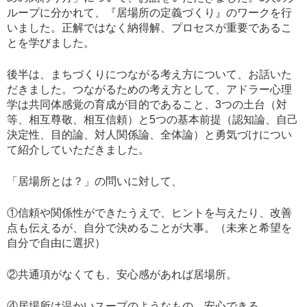
ループに分かれて、『居場所の定義づくり』のワークを行
いました。正解ではなく納得解、プロセスが重要であるこ
とを学びました。
後半は、まちづくりにつながる考え方について、お話いた
だきました。つながるための考え方として、アドラー心理
学は共同体感覚の育成が目的であること、3つの土台（対
等、相互尊敬、相互信頼）と5つの基本前提（認知論、自己
決定性、目的論、対人関係論、全体論）と勇気づけについ
て紹介していただきました。
「居場所とは？」の問いに対して、
①信頼や関係性ができたうえで、ヒントを与えたり、改善
点も伝えるが、自分で決めることが大事。（未来と希望を
自分で自由に選択）
②共通項がなくても、安心感があれば居場所。
④居場所は温かいスープのようなもの。安心できる。