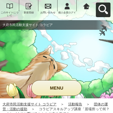
このサイトにつ
新規登録
お問い合わせ
個人会員ログイ
大府市民活動支
いて
ン
援サイト コラビ
アへ戻る
大府市民活動支援サイト コラビア
MENU
大府市民活動支援サイト コラビア
＞
活動報告
＞
団体の運
営・活動の援助
＞
コラビアスキルアップ講座「居場所って何？