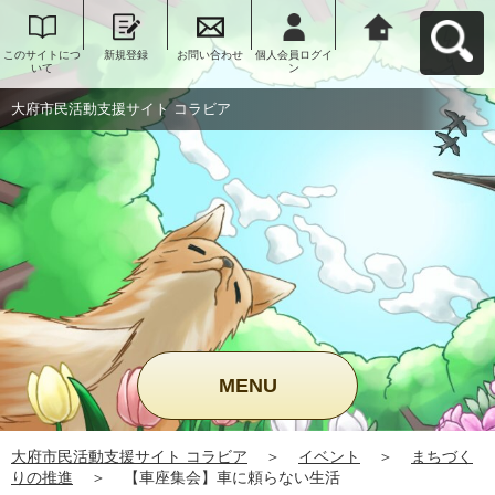
このサイトにつ
新規登録
お問い合わせ
個人会員ログイ
大府市民活動支
いて
ン
援サイト コラビ
アへ戻る
大府市民活動支援サイト コラビア
MENU
大府市民活動支援サイト コラビア
＞
イベント
＞
まちづく
りの推進
＞
【車座集会】車に頼らない生活