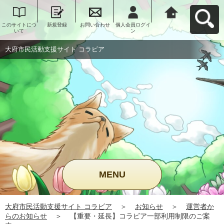
このサイトにつ
新規登録
お問い合わせ
個人会員ログイ
大府市民活動支
いて
ン
援サイト コラビ
アへ戻る
大府市民活動支援サイト コラビア
MENU
大府市民活動支援サイト コラビア
＞
お知らせ
＞
運営者か
らのお知らせ
＞
【重要・延長】コラビア一部利用制限のご案