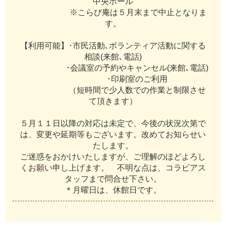
中
央
ホ
ー
ル
※
こ
ら
び
庵
は
５
月
末
ま
で
中
止
と
な
り
ま
す
。
【
利
用
可
能
】
･
市
民
活
動
､
ボ
ラ
ン
テ
ィ
ア
活
動
に
関
す
る
相
談
(
来
館
､
電
話
)
･
会
議
室
の
予
約
や
キ
ャ
ン
セ
ル
(
来
館
､
電
話
)
･
印
刷
室
の
ご
利
用
（
短
時
間
で
少
人
数
で
の
作
業
と
制
限
さ
せ
て
頂
き
ま
す
）
５
月
１
１
日
以
降
の
対
応
は
未
定
で
、
今
後
の
状
況
次
第
で
は
、
変
更
や
延
期
等
も
ご
ざ
い
ま
す
。
改
め
て
お
知
ら
せ
い
た
し
ま
す
。
ご
迷
惑
を
お
か
け
い
た
し
ま
す
が
、
ご
理
解
の
ほ
ど
よ
ろ
し
く
お
願
い
申
し
上
げ
ま
す
。
不
明
な
点
は
、
コ
ラ
ビ
ア
ス
タ
ッ
フ
ま
で
問
合
せ
下
さ
い
。
＊
月
曜
日
は
、
休
館
日
で
す
。