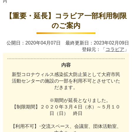
内
【重要・延長】コラビア一部利用制限
のご案内
公開日：2020年04月07日 最終更新日：2023年02月09日
登録元：「
コラビア
」
内容
新
型
コ
ロ
ナ
ウ
ィ
ル
ス
感
染
拡
大
防
止
策
と
し
て
大
府
市
民
活
動
セ
ン
タ
ー
の
施
設
の
一
部
を
利
用
不
可
と
さ
せ
て
い
た
だ
き
ま
す
。
※
期
間
が
延
長
と
な
り
ま
し
た
。
【
制
限
期
間
】
２
０
２
０
年
３
月
４
日
（
水
）
～
５
月
１
０
日
（
日
）
終
日
【
利
用
不
可
】
･
交
流
ス
ペ
ー
ス
、
会
議
室
、
団
体
活
動
室
、