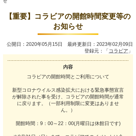
せ
【重要】コラビアの開館時間変更等の
お知らせ
公開日：2020年05月15日 最終更新日：2023年02月09日
登録元：「
コラビア
」
内容
コ
ラ
ビ
ア
の
開
館
時
間
と
ご
利
用
に
つ
い
て
新
型
コ
ロ
ナ
ウ
イ
ル
ス
感
染
拡
大
に
お
け
る
緊
急
事
態
宣
言
が
解
除
さ
れ
た
事
を
受
け
、
コ
ラ
ビ
ア
の
開
館
時
間
が
通
常
に
戻
り
ま
す
。
（
一
部
利
用
制
限
に
変
更
は
あ
り
ま
せ
ん
。
）
開
館
時
間
：
9
：
0
0
～
2
2
：
0
0
(
月
曜
日
は
休
館
日
で
す
)