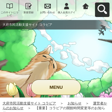
このサイトにつ
新規登録
お問い合わせ
個人会員ログイ
大府市民活動支
いて
ン
援サイト コラビ
アへ戻る
大府市民活動支援サイト コラビア
MENU
大府市民活動支援サイト コラビア
＞
お知らせ
＞
運営者か
らのお知らせ
＞
【重要】コラビアの開館時間変更等のお知ら