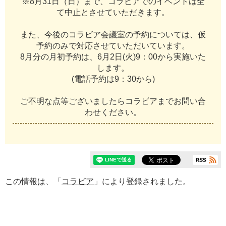
※
8
月
3
1
日
（
日
）
ま
で
、
コ
ラ
ビ
ア
で
の
イ
ベ
ン
ト
は
全
て
中
止
と
さ
せ
て
い
た
だ
き
ま
す
。
ま
た
、
今
後
の
コ
ラ
ビ
ア
会
議
室
の
予
約
に
つ
い
て
は
、
仮
予
約
の
み
で
対
応
さ
せ
て
い
た
だ
い
て
い
ま
す
。
8
月
分
の
月
初
予
約
は
、
6
月
2
日
(
火
)
9
：
0
0
か
ら
実
施
い
た
し
ま
す
。
(
電
話
予
約
は
9
：
3
0
か
ら
)
ご
不
明
な
点
等
ご
ざ
い
ま
し
た
ら
コ
ラ
ビ
ア
ま
で
お
問
い
合
わ
せ
く
だ
さ
い
。
この情報は、「
コラビア
」により登録されました。