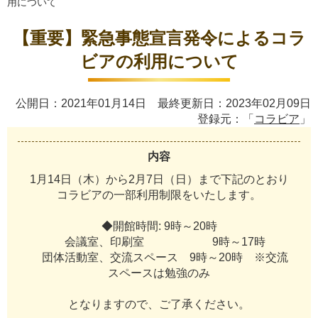
用について
【重要】緊急事態宣言発令によるコラ
ビアの利用について
公開日：2021年01月14日 最終更新日：2023年02月09日
登録元：「
コラビア
」
内容
1
月
1
4
日
（
木
）
か
ら
2
月
7
日
（
日
）
ま
で
下
記
の
と
お
り
コ
ラ
ビ
ア
の
一
部
利
用
制
限
を
い
た
し
ま
す
。
◆
開
館
時
間
:
9
時
～
2
0
時
会
議
室
、
印
刷
室
9
時
～
1
7
時
団
体
活
動
室
、
交
流
ス
ペ
ー
ス
9
時
～
2
0
時
※
交
流
ス
ペ
ー
ス
は
勉
強
の
み
と
な
り
ま
す
の
で
、
ご
了
承
く
だ
さ
い
。