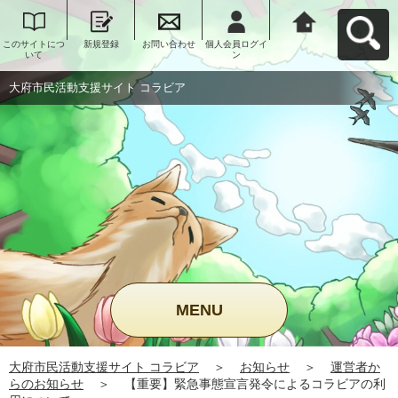
このサイトにつ
新規登録
お問い合わせ
個人会員ログイ
大府市民活動支
いて
ン
援サイト コラビ
アへ戻る
大府市民活動支援サイト コラビア
MENU
大府市民活動支援サイト コラビア
＞
お知らせ
＞
運営者か
らのお知らせ
＞
【重要】緊急事態宣言発令によるコラビアの利