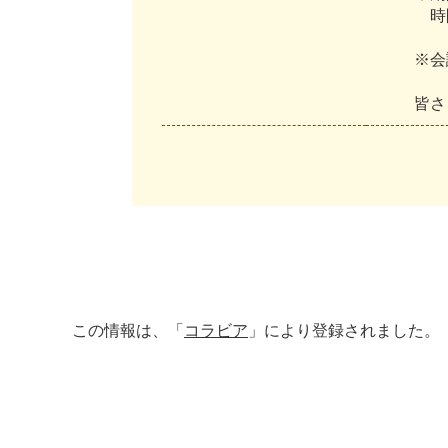
時
※
会
皆
さ
この情報は、「
コラビア
」により登録されました。