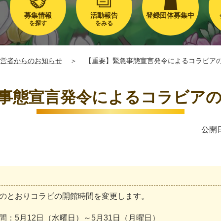
募集情報
活動報告
登録団体募集中
を探す
をみる
営者からのお知らせ
＞
【重要】緊急事態宣言発令によるコラビア
事態宣言発令によるコラビア
公開日
の
と
お
り
コ
ラ
ビ
の
開
館
時
間
を
変
更
し
ま
す
。
間
：
5
月
1
2
日
（
水
曜
日
）
～
5
月
3
1
日
（
月
曜
日
）