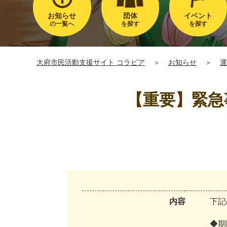
お知らせ
団体
イベント
の一覧へ
を探す
を探す
大府市民活動支援サイト コラビア
＞
お知らせ
＞
運
【重要】緊急
内容
下
記
◆
期