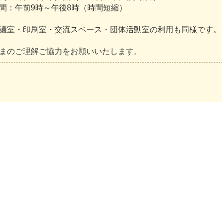
間
：
午
前
9
時
～
午
後
8
時
（
時
間
短
縮
）
議
室
・
印
刷
室
・
交
流
ス
ペ
ー
ス
・
団
体
活
動
室
の
利
用
も
同
様
で
す
。
ま
の
ご
理
解
ご
協
力
を
お
願
い
い
た
し
ま
す
。