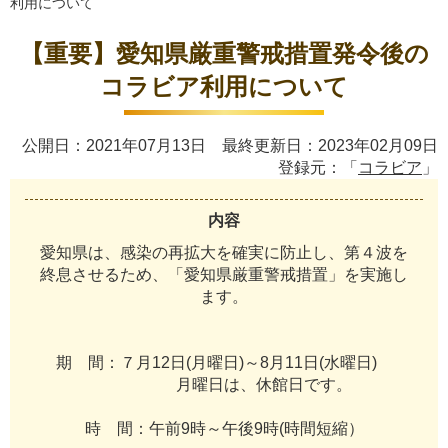
利用について
【重要】愛知県厳重警戒措置発令後の
コラビア利用について
公開日：2021年07月13日 最終更新日：2023年02月09日
登録元：「
コラビア
」
内容
愛
知
県
は
、
感
染
の
再
拡
大
を
確
実
に
防
止
し
、
第
４
波
を
終
息
さ
せ
る
た
め
、
「
愛
知
県
厳
重
警
戒
措
置
」
を
実
施
し
ま
す
。
期
間
：
７
月
1
2
日
(
月
曜
日
)
～
8
月
1
1
日
(
水
曜
日
)
月
曜
日
は
、
休
館
日
で
す
。
時
間
：
午
前
9
時
～
午
後
9
時
(
時
間
短
縮
）