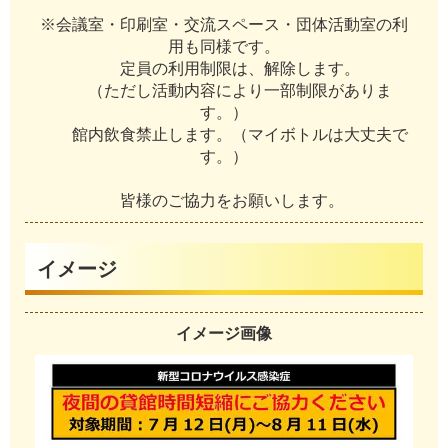
※
会
議
室
・
印
刷
室
・
交
流
ス
ペ
ー
ス
・
団
体
活
動
室
の
利
用
も
同
様
で
す
。
定
員
の
利
用
制
限
は
、
解
除
し
ま
す
。
（
た
だ
し
活
動
内
容
に
よ
り
一
部
制
限
が
あ
り
ま
す
。
）
館
内
飲
食
禁
止
し
ま
す
。
（
マ
イ
ボ
ト
ル
は
大
丈
夫
で
す
。
）
皆
様
の
ご
協
力
を
お
願
い
し
ま
す
。
イメージ
イメージ画像