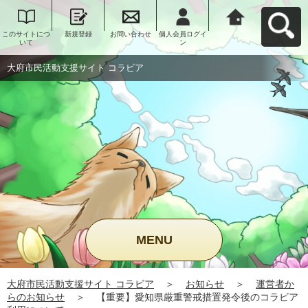
このサイトにつ
新規登録
お問い合わせ
個人会員ログイ
大府市民活動支
いて
ン
援サイト コラビ
アへ戻る
大府市民活動支援サイト コラビア
MENU
大府市民活動支援サイト コラビア
＞
お知らせ
＞
運営者か
らのお知らせ
＞
【重要】愛知県厳重警戒措置発令後のコラビア