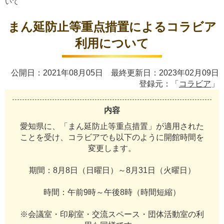
いて
まん延防止等重点措置によるコラビア
利用について
公開日：2021年08月05日 最終更新日：2023年02月09日
登録元：「
コラビア
」
内容
愛
知
県
に
、
「
ま
ん
延
防
止
等
重
点
措
置
」
が
適
用
さ
れ
た
こ
と
を
受
け
、
コ
ラ
ビ
ア
で
も
以
下
の
よ
う
に
開
館
時
間
を
変
更
し
ま
す
。
期
間
：
8
月
8
日
（
日
曜
日
）
～
8
月
3
1
日
（
火
曜
日
）
時
間
：
午
前
9
時
～
午
後
8
時
（
時
間
短
縮
）
※
会
議
室
・
印
刷
室
・
交
流
ス
ペ
ー
ス
・
団
体
活
動
室
の
利