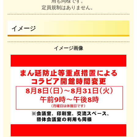
用
も
同
様
で
す
。
定
員
規
制
は
あ
り
ま
せ
ん
。
イメージ
イメージ画像