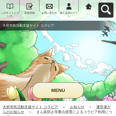
このサイトにつ
新規登録
お問い合わせ
個人会員ログイ
大府市民活動支
いて
ン
援サイト コラビ
アへ戻る
大府市民活動支援サイト コラビア
MENU
大府市民活動支援サイト コラビア
＞
お知らせ
＞
運営者か
らのお知らせ
＞
まん延防止等重点措置によるコラビア利用につ