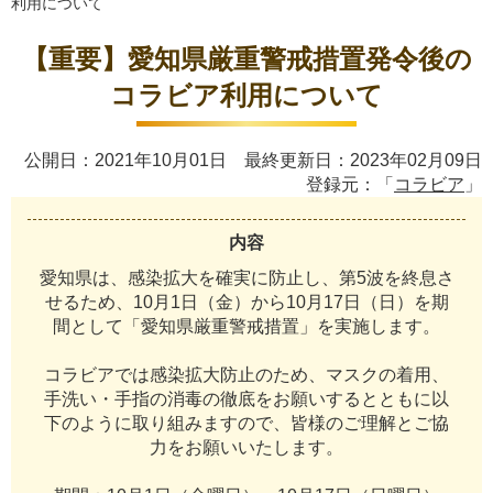
利用について
【重要】愛知県厳重警戒措置発令後の
コラビア利用について
公開日：2021年10月01日 最終更新日：2023年02月09日
登録元：「
コラビア
」
内容
愛
知
県
は
、
感
染
拡
大
を
確
実
に
防
止
し
、
第
5
波
を
終
息
さ
せ
る
た
め
、
1
0
月
1
日
（
金
）
か
ら
1
0
月
1
7
日
（
日
）
を
期
間
と
し
て
「
愛
知
県
厳
重
警
戒
措
置
」
を
実
施
し
ま
す
。
コ
ラ
ビ
ア
で
は
感
染
拡
大
防
止
の
た
め
、
マ
ス
ク
の
着
用
、
手
洗
い
・
手
指
の
消
毒
の
徹
底
を
お
願
い
す
る
と
と
も
に
以
下
の
よ
う
に
取
り
組
み
ま
す
の
で
、
皆
様
の
ご
理
解
と
ご
協
力
を
お
願
い
い
た
し
ま
す
。