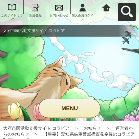
このサイトにつ
新規登録
お問い合わせ
個人会員ログイ
大府市民活動支
いて
ン
援サイト コラビ
アへ戻る
大府市民活動支援サイト コラビア
MENU
大府市民活動支援サイト コラビア
＞
お知らせ
＞
運営者か
らのお知らせ
＞
【重要】愛知県厳重警戒措置発令後のコラビア