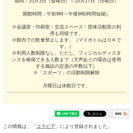
期
間
：
1
0
月
1
日
（
金
曜
日
）
～
1
0
月
1
7
日
（
日
曜
日
）
開
館
時
間
：
午
前
9
時
～
午
後
9
時
(
時
間
短
縮
）
※
会
議
室
・
印
刷
室
・
交
流
ス
ペ
ー
ス
・
団
体
活
動
室
の
利
用
も
同
様
で
す
。
※
館
内
で
の
飲
食
禁
止
し
ま
す
。
（
マ
イ
ボ
ト
ル
は
Ｏ
Ｋ
で
す
。
）
※
利
用
人
数
制
限
な
し
。
た
だ
し
、
フ
ィ
ジ
カ
ル
デ
ィ
ス
タ
ン
ス
を
確
保
で
き
る
人
数
ま
で
（
大
声
あ
り
の
場
合
は
使
用
す
る
施
設
の
定
員
の
半
数
以
下
）
※
「
ス
ポ
ー
ツ
」
の
活
動
制
限
解
除
月
曜
日
は
休
館
日
で
す
。
この情報は、「
コラビア
」により登録されました。