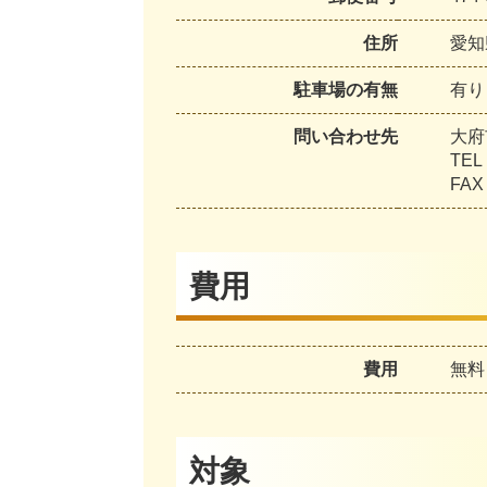
住所
愛知
駐車場の有無
有り
問い合わせ先
大府
TE
FA
費用
費用
無料
対象