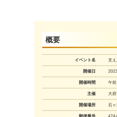
概要
イベント名
支え
開催日
20
開催時間
午前
主催
大府
開催場所
石ヶ
郵便番号
474-