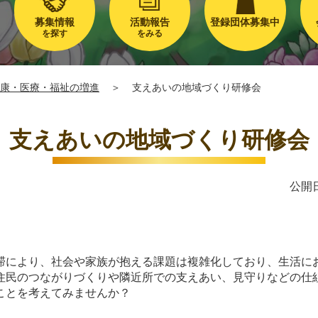
募集情報
活動報告
登録団体募集中
を探す
をみる
康・医療・福祉の増進
＞
支えあいの地域づくり研修会
支えあいの地域づくり研修会
公開日
滞により、社会や家族が抱える課題は複雑化しており、生活に
住民のつながりづくりや隣近所での支えあい、見守りなどの仕
ことを考えてみませんか？