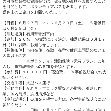
大府市社会福祉協議会では、被災地の復興を支援すること
を目的として、ボランティアバスを派遣します。
皆さまのご協力をお願いいたします。
【日程】６月２７日（木）～６月２９日（土） ※活動日
は６月２８日（金）
【活動場所】石川県珠洲市内
【参加】２０名 ※抽選により決定。抽選結果は６月１７
日（月）以降にお知らせします。
【募集条件】市内在住・在勤・在学で健康上問題のない１
８歳以上の方
※ボランティア活動保険（天災プラン）に加
入し、事前説明会への参加を必須とする。
【参加費】１０,０００円（宿泊費） ※事前説明会でお支
払いください。
【交通手段】大型バス運行
【活動内容】がれき・ブロック塀などの撤去、引越し作
業、屋内清掃、浜辺清掃など
【事前説明会】参加を希望する方は、必ず事前説明会にご
参加ください。
日時：６月２１日（金）午後７時～８時３