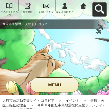
このサイトにつ
新規登録
お問い合わせ
個人会員ログイ
大府市民活動支
いて
ン
援サイト コラビ
アへ戻る
大府市民活動支援サイト コラビア
MENU
大府市民活動支援サイト コラビア
＞
イベント
＞
健康・医
療・福祉の増進
＞
令和６年能登半島地震復興支援ボランティア