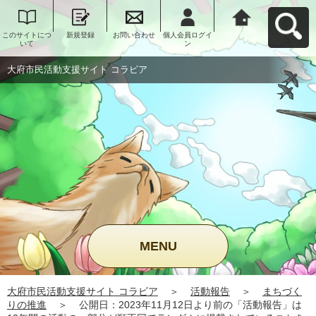
このサイトにつ
新規登録
お問い合わせ
個人会員ログイ
大府市民活動支
いて
ン
援サイト コラビ
アへ戻る
大府市民活動支援サイト コラビア
MENU
大府市民活動支援サイト コラビア
＞
活動報告
＞
まちづく
りの推進
＞
公開日：2023年11月12日より前の「活動報告」は