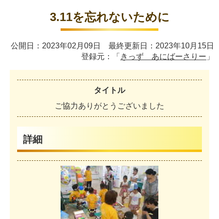
3.11を忘れないために
公開日：2023年02月09日 最終更新日：2023年10月15日
登録元：「
きっず あにばーさりー
」
タイトル
ご
協
力
あ
り
が
と
う
ご
ざ
い
ま
し
た
詳細