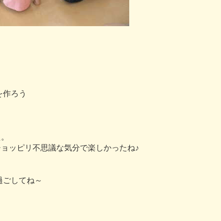
を
作
ろ
う
た
。
チ
ョ
ッ
ピ
リ
不
思
議
な
気
分
で
楽
し
か
っ
た
ね
♪
過
ご
し
て
ね
～