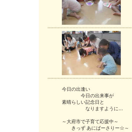
今
日
の
出
逢
い
今
日
の
出
来
事
が
素
晴
ら
し
い
記
念
日
と
な
り
ま
す
よ
う
に
…
～
大
府
市
で
子
育
て
応
援
中
～
き
っ
ず
あ
に
ば
ー
さ
り
ー
☆
～