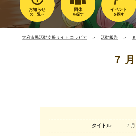
お知らせ
団体
イベント
の一覧へ
を探す
を探す
大府市民活動支援サイト コラビア
＞
活動報告
＞
ま
７ 
タイトル
７
月