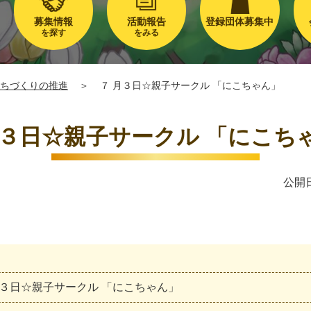
募集情報
活動報告
登録団体募集中
を探す
をみる
ちづくりの推進
＞
７ 月３日☆親子サークル 「にこちゃん」
月３日☆親子サークル 「にこち
公開日
３
日
☆
親
子
サ
ー
ク
ル
「
に
こ
ち
ゃ
ん
」