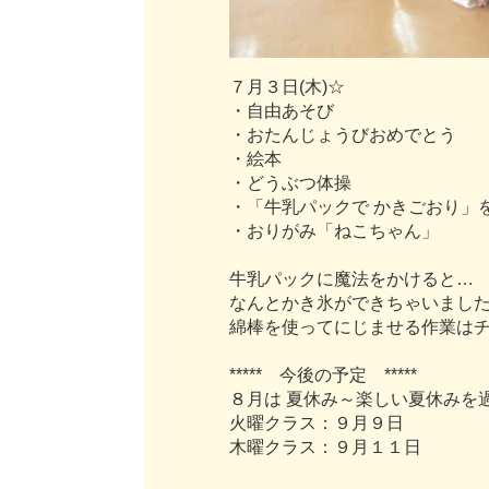
７
月
３
日
(
木
)
☆
・
自
由
あ
そ
び
・
お
た
ん
じ
ょ
う
び
お
め
で
と
う
・
絵
本
・
ど
う
ぶ
つ
体
操
・
「
牛
乳
パ
ッ
ク
で
か
き
ご
お
り
」
・
お
り
が
み
「
ね
こ
ち
ゃ
ん
」
牛
乳
パ
ッ
ク
に
魔
法
を
か
け
る
と
…
な
ん
と
か
き
氷
が
で
き
ち
ゃ
い
ま
し
綿
棒
を
使
っ
て
に
じ
ま
せ
る
作
業
は
*
*
*
*
*
今
後
の
予
定
*
*
*
*
*
８
月
は
夏
休
み
～
楽
し
い
夏
休
み
を
火
曜
ク
ラ
ス
：
９
月
９
日
木
曜
ク
ラ
ス
：
９
月
１
１
日