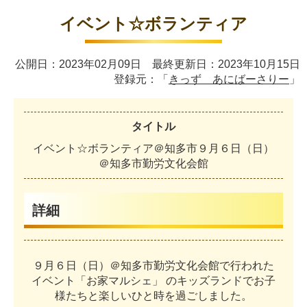
イベント☆ボランティア
公開日：2023年02月09日 最終更新日：2023年10月15日
登録元：「
きっず あにばーさりー
」
タイトル
イ
ベ
ン
ト
☆
ボ
ラ
ン
テ
ィ
ア
＠
知
多
市
９
月
６
日
（
日
）
＠
知
多
市
勤
労
文
化
会
館
詳細
９
月
６
日
（
日
）
＠
知
多
市
勤
労
文
化
会
館
で
行
わ
れ
た
イ
ベ
ン
ト
「
お
家
マ
ル
シ
ェ
」
の
キ
ッ
ズ
ラ
ン
ド
で
お
子
様
た
ち
と
楽
し
い
ひ
と
時
を
過
ご
し
ま
し
た
。