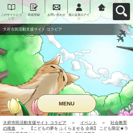
このサイトにつ
新規登録
お問い合わせ
個人会員ログイ
大府市民活動支
いて
ン
援サイト コラビ
アへ戻る
大府市民活動支援サイト コラビア
MENU
大府市民活動支援サイト コラビア
＞
イベント
＞
社会教育
の推進
＞
【こどもの夢を ふくらませる 企画】 こども限定★ラ