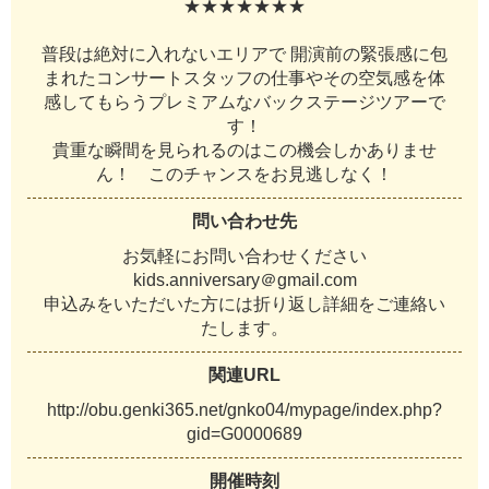
★
★
★
★
★
★
★
普
段
は
絶
対
に
入
れ
な
い
エ
リ
ア
で
開
演
前
の
緊
張
感
に
包
ま
れ
た
コ
ン
サ
ー
ト
ス
タ
ッ
フ
の
仕
事
や
そ
の
空
気
感
を
体
感
し
て
も
ら
う
プ
レ
ミ
ア
ム
な
バ
ッ
ク
ス
テ
ー
ジ
ツ
ア
ー
で
す
！
貴
重
な
瞬
間
を
見
ら
れ
る
の
は
こ
の
機
会
し
か
あ
り
ま
せ
ん
！
こ
の
チ
ャ
ン
ス
を
お
見
逃
し
な
く
！
問い合わせ先
お
気
軽
に
お
問
い
合
わ
せ
く
だ
さ
い
k
i
d
s
.
a
n
n
i
v
e
r
s
a
r
y
＠
g
m
a
i
l
.
c
o
m
申
込
み
を
い
た
だ
い
た
方
に
は
折
り
返
し
詳
細
を
ご
連
絡
い
た
し
ま
す
。
関連URL
h
t
t
p
:
/
/
o
b
u
.
g
e
n
k
i
3
6
5
.
n
e
t
/
g
n
k
o
0
4
/
m
y
p
a
g
e
/
i
n
d
e
x
.
p
h
p
?
g
i
d
=
G
0
0
0
0
6
8
9
開催時刻