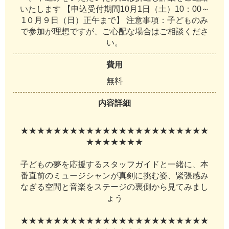
い
た
し
ま
す
【
申
込
受
付
期
間
1
0
月
1
日
（
土
）
1
0
：
0
0
～
1
０
月
９
日
（
日
）
正
午
ま
で
】
注
意
事
項
：
子
ど
も
の
み
で
参
加
が
理
想
で
す
が
、
ご
心
配
な
場
合
は
ご
相
談
く
だ
さ
い
。
費用
無
料
内容詳細
★
★
★
★
★
★
★
★
★
★
★
★
★
★
★
★
★
★
★
★
★
★
★
★
★
★
★
★
★
★
子
ど
も
の
夢
を
応
援
す
る
ス
タ
ッ
フ
ガ
イ
ド
と
一
緒
に
、
本
番
直
前
の
ミ
ュ
ー
ジ
シ
ャ
ン
が
真
剣
に
挑
む
姿
、
緊
張
感
み
な
ぎ
る
空
間
と
音
楽
を
ス
テ
ー
ジ
の
裏
側
か
ら
見
て
み
ま
し
ょ
う
★
★
★
★
★
★
★
★
★
★
★
★
★
★
★
★
★
★
★
★
★
★
★