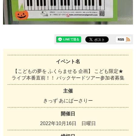
イベント名
【こどもの夢を ふくらませる 企画】 こども限定★
ライブ本番直前！！ バックヤードツアー参加者募集
主催
き
っ
ず
あ
に
ば
ー
さ
り
ー
開催日
2
0
2
2
年
1
0
月
1
6
日
日
曜
日