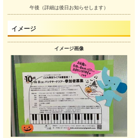
午
後
（
詳
細
は
後
日
お
知
ら
せ
し
ま
す
）
イメージ
イメージ画像