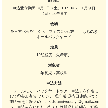
締切日
申
込
受
付
期
間
1
0
月
1
日
（
土
）
1
0
：
0
0
～
1
０
月
９
日
（
日
）
正
午
ま
で
会場
愛
三
文
化
会
館
く
ら
し
フ
ェ
ス
２
0
2
2
内
も
ち
の
き
ホ
ー
ル
バ
ッ
ク
ヤ
ー
ド
定員
1
0
組
程
度
（
先
着
順
）
対象者
年
長
児
～
高
校
生
申込方法
Ｅ
メ
ー
ル
に
て
「
バ
ッ
ク
ヤ
ー
ド
ツ
ア
ー
申
込
」
を
件
名
に
し
て
①
参
加
者
名
(
フ
リ
ガ
ナ
)
②
年
齢
③
当
日
連
絡
が
つ
く
連
絡
先
を
ご
記
入
の
上
、
k
i
d
s
.
a
n
n
i
v
e
r
s
a
r
y
@
g
m
a
i
l
.
c
o
m
へ
。
申
込
み
を
い
た
だ
い
た
方
に
は
折
返
し
詳
細
を
ご
連
絡