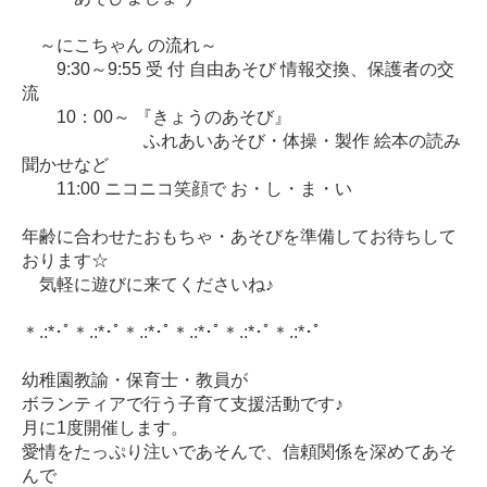
～にこちゃん の流れ～
9:30～9:55 受 付 自由あそび 情報交換、保護者の交
流
10：00～ 『きょうのあそび』
ふれあいあそび・体操・製作 絵本の読み
聞かせなど
11:00 ニコニコ笑顔で お・し・ま・い
年齢に合わせたおもちゃ・あそびを準備してお待ちして
おります☆
気軽に遊びに来てくださいね♪
＊.:*･ﾟ＊.:*･ﾟ＊.:*･ﾟ＊.:*･ﾟ＊.:*･ﾟ＊.:*･ﾟ
幼稚園教諭・保育士・教員が
ボランティアで行う子育て支援活動です♪
月に1度開催します。
愛情をたっぷり注いであそんで、信頼関係を深めてあそ
んで