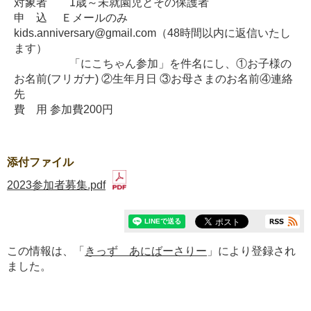
対象者 1歳～未就園児とその保護者
申 込 Ｅメールのみ
kids.anniversary@gmail.com（48時間以内に返信いたし
ます）
「にこちゃん参加」を件名にし、①お子様の
お名前(フリガナ) ②生年月日 ③お母さまのお名前④連絡
先
費 用 参加費200円
添付ファイル
2023参加者募集.pdf
この情報は、「
きっず あにばーさりー
」により登録され
ました。