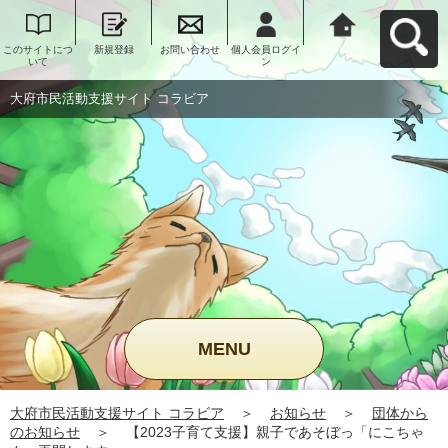
このサイトにつ
新規登録
お問い合わせ
個人会員ログイ
大府市民活動支
いて
ン
援サイト コラビ
アへ戻る
大府市民活動支援サイト コラビア
MENU
大府市民活動支援サイト コラビア
＞
お知らせ
＞
団体から
のお知らせ
＞
【2023子育て支援】親子であそぼっ「にこちゃ