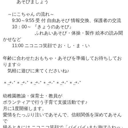
あそびましょう
～にこちゃん の流れ～
9:30～9:55 受 付 自由あそび 情報交換、保護者の交流
10：00～ 『きょうのあそび』
ふれあいあそび・体操・製作 絵本の読み聞
かせなど
11:00 ニコニコ笑顔で お・し・ま・い
年齢に合わせたおもちゃ・あそびを準備してお待ちしてお
ります☆
気軽に遊びに来てくださいね♪
＊.:*･ﾟ＊.:*･ﾟ＊.:*･ﾟ＊.:*･ﾟ＊.:*･ﾟ＊.:*･ﾟ
幼稚園教諭・保育士・教員が
ボランティアで行う子育て支援活動です♪
月に1度開催します。
愛情をたっぷり注いであそんで、信頼関係を深めてあそん
で
帰るときには ニコニコ笑顔で「バイバイ♪また遊ぼうねっ」