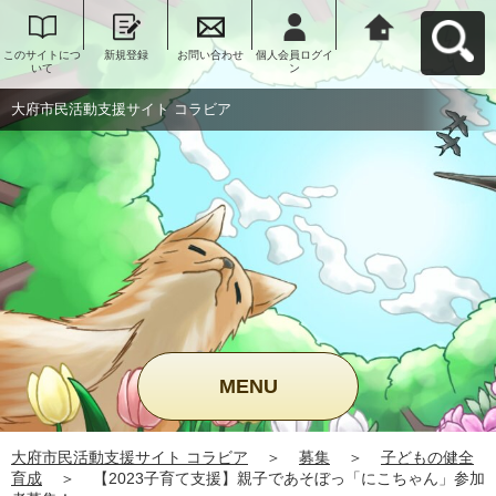
このサイトにつ
新規登録
お問い合わせ
個人会員ログイ
大府市民活動支
いて
ン
援サイト コラビ
アへ戻る
大府市民活動支援サイト コラビア
MENU
大府市民活動支援サイト コラビア
＞
募集
＞
子どもの健全
育成
＞
【2023子育て支援】親子であそぼっ「にこちゃん」参加