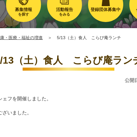
募集情報
活動報告
登録団体募集中
を探す
をみる
康・医療・福祉の増進
＞
5/13（土）食人 こらび庵ランチ
5/13（土）食人 こらび庵ラン
公開日
シェフを開催しました。
ございました。