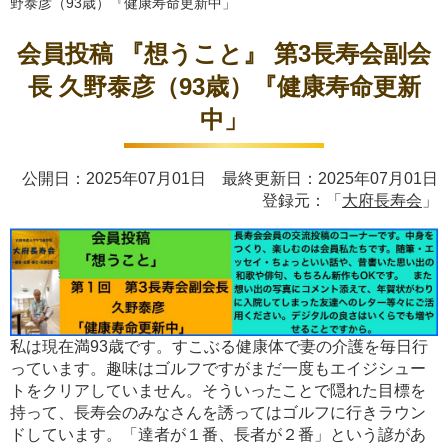
野泰彦（93歳）『健康寿命更新中」
会員投稿 『想うこと』 第3長寿会副会
長 久野泰彦（93歳）『健康寿命更新
中」
公開日：2025年07月01日 最終更新日：2025年07月01日
登録元：「
大府長寿会
」
私は現在満93歳です。すこぶる健康体で妻の介護を毎日行
っています。趣味はゴルフですがまだ一度もエイジシュー
トをクリアしていません。そういったことで隠れた目標を
持って、長寿会のみなさんを誘ってはゴルフに行きラウン
ドしています。「達者が１番、長者が２番」という諺があ