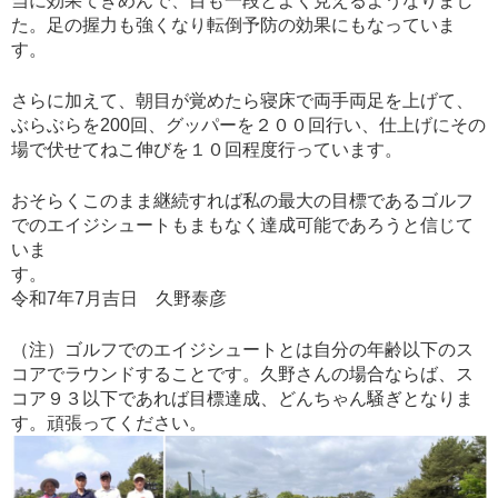
当に効果てきめんで、目も一段とよく見えるようなりまし
た。足の握力も強くなり転倒予防の効果にもなっていま
す。
さらに加えて、朝目が覚めたら寝床で両手両足を上げて、
ぶらぶらを200回、グッパーを２００回行い、仕上げにその
場で伏せてねこ伸びを１０回程度行っています。
おそらくこのまま継続すれば私の最大の目標であるゴルフ
でのエイジシュートもまもなく達成可能であろうと信じて
いま
す。
令和7年7月吉日 久野泰彦
（注）ゴルフでのエイジシュートとは自分の年齢以下のス
コアでラウンドすることです。久野さんの場合ならば、ス
コア９３以下であれば目標達成、どんちゃん騒ぎとなりま
す。頑張ってください。