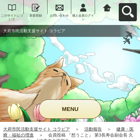
このサイトにつ
新規登録
お問い合わせ
個人会員ログイ
大府市民活動支
いて
ン
援サイト コラビ
アへ戻る
大府市民活動支援サイト コラビア
MENU
大府市民活動支援サイト コラビア
＞
活動報告
＞
健康・医
療・福祉の増進
＞
会員投稿 『想うこと』 第3長寿会副会長 久