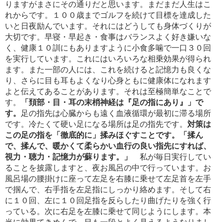
りますがまさにその通りだと思います。まだまだ人生はこ
れからです。１００歳までゴルフを続けて目標を達成した
いと日夜励んでいます。それにはどうしても身体づくりが
大切です。早寝・早起き・食事はバランスよく好き嫌いな
く、健康１０訓にもありますように小食多噛で一口３０回
を実行しています。これにはいろいろな相乗効果が得られ
ます。また一部の人には、これを続けると記憶力も良くな
り、さらに目も耳もよくなり心身ともに健康体になれます
よと伝えてあることがあります。それは至極簡単なことで
す。
「頚部・目・耳の末梢神経は『足の指にあり』」で
す。
足の指先は心臓からも遠く血液循環が最初に滞る場所
です。冷たくて硬い足になる場所は足の指先です。
対策は
この足の指を「徹底的に」揉みほぐすことです。「揉ん
で、揉んで、暖かくて柔らかい血行の良い指先にすれば、
視力・聴力・記憶力が蘇ります。」
私が毎日実行してい
ることを披露しますと、夜お風呂の中で行っています。お
風呂場の腰掛けに座って左足を右膝に乗せて左足首を左手
で掴んで、右手指を左足指にしっかり絡めます。そして右
に１０回、左に１０回足指を反らしたり曲げたりを強く行
っている。次に右足を左膝に乗せて同じようにします。本