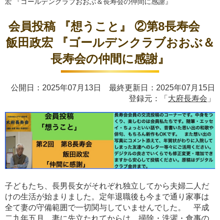
宏 『ゴールデンクラブおおぶ＆長寿会の仲間に感謝』
会員投稿 『想うこと』 ②第8長寿会
飯田政宏 『ゴールデンクラブおおぶ＆
長寿会の仲間に感謝』
公開日：2025年07月13日 最終更新日：2025年07月15日
登録元：「
大府長寿会
」
子どもたち、長男長女がそれぞれ独立してから夫婦二人だ
けの生活が始まりました。定年退職後も今まで通り家事は
全て妻の守備範囲で一切関与していませんでした。 平成
二九年五月、妻に先立たれてからは、掃除・洗濯・食事の