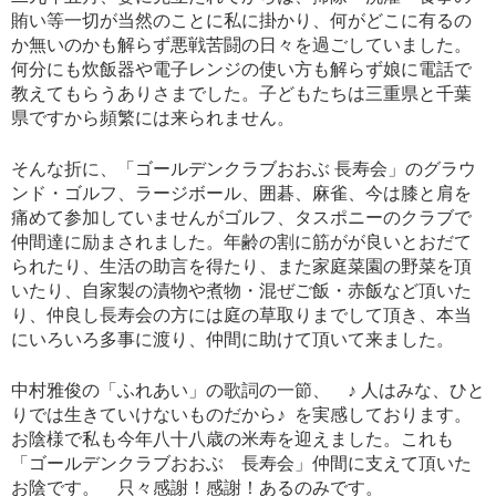
賄い等一切が当然のことに私に掛かり、何がどこに有るの
か無いのかも解らず悪戦苦闘の日々を過ごしていました。
何分にも炊飯器や電子レンジの使い方も解らず娘に電話で
教えてもらうありさまでした。子どもたちは三重県と千葉
県ですから頻繁には来られません。
そんな折に、「ゴールデンクラブおおぶ 長寿会」のグラウ
ンド・ゴルフ、ラージボール、囲碁、麻雀、今は膝と肩を
痛めて参加していませんがゴルフ、タスポニーのクラブで
仲間達に励まされました。年齢の割に筋がが良いとおだて
られたり、生活の助言を得たり、また家庭菜園の野菜を頂
いたり、自家製の漬物や煮物・混ぜご飯・赤飯など頂いた
り、仲良し長寿会の方には庭の草取りまでして頂き、本当
にいろいろ多事に渡り、仲間に助けて頂いて来ました。
中村雅俊の「ふれあい」の歌詞の一節、 ♪ 人はみな、ひと
りでは生きていけないものだから♪ を実感しております。
お陰様で私も今年八十八歳の米寿を迎えました。これも
「ゴールデンクラブおおぶ 長寿会」仲間に支えて頂いた
お陰です。 只々感謝！感謝！あるのみです。