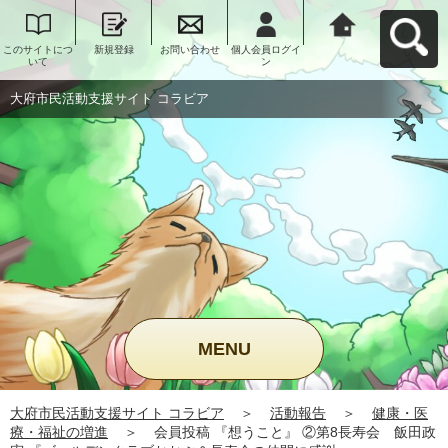
このサイトにつ
新規登録
お問い合わせ
個人会員ログイ
大府市民活動支
いて
ン
援サイト コラビ
アへ戻る
大府市民活動支援サイト コラビア
MENU
大府市民活動支援サイト コラビア
＞
活動報告
＞
健康・医
療・福祉の増進
＞
会員投稿 『想うこと』 ②第8長寿会 飯田政