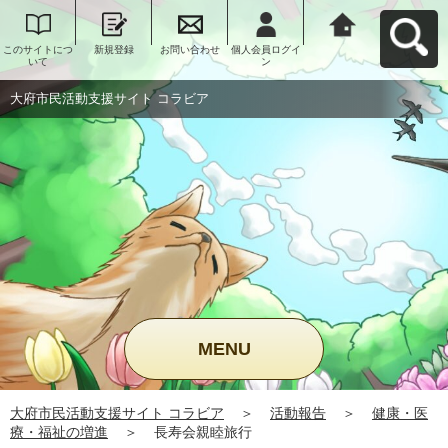
このサイトにつ
新規登録
お問い合わせ
個人会員ログイ
大府市民活動支
いて
ン
援サイト コラビ
アへ戻る
大府市民活動支援サイト コラビア
MENU
大府市民活動支援サイト コラビア
＞
活動報告
＞
健康・医
療・福祉の増進
＞
長寿会親睦旅行