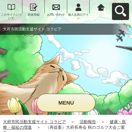
このサイトにつ
新規登録
お問い合わせ
個人会員ログイ
大府市民活動支
いて
ン
援サイト コラビ
アへ戻る
大府市民活動支援サイト コラビア
MENU
大府市民活動支援サイト コラビア
＞
活動報告
＞
健康・医
療・福祉の増進
＞
（再提案）大府長寿会 秋のゴルフ大会ご案