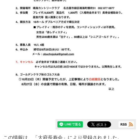
この情報は、「
大府長寿会
」により登録されました。