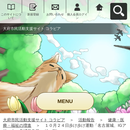
このサイトにつ
新規登録
お問い合わせ
個人会員ログイ
大府市民活動支
いて
ン
援サイト コラビ
アへ戻る
大府市民活動支援サイト コラビア
MENU
大府市民活動支援サイト コラビア
＞
活動報告
＞
健康・医
療・福祉の増進
＞
１０月２４日歩け歩け運動「名古屋城、IGア