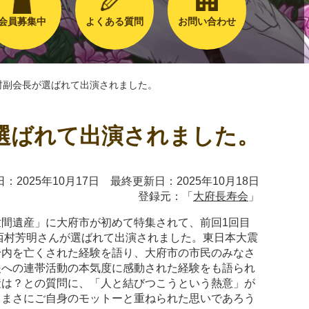
会員募集中
よくある質問
お問い合わせ
村副会長が選ばれて出演されました。
選ばれて出演されました。
：2025年10月17日 最終更新日：2025年10月18日
登録元：「
大府長寿会
」
間遺産」に大府市が初めて特集されて、前回1回目
西村芳明さんが選ばれて出演されました。東日本大震
身内を亡くされた経験を語り、大府市の市民のみなさ
援への連帯活動の本気度に感動された経験をも語られ
産は？との質問に、「人と結びつこうという熱意」が
。まさにご自身のモットーと重ねられた思いであろう