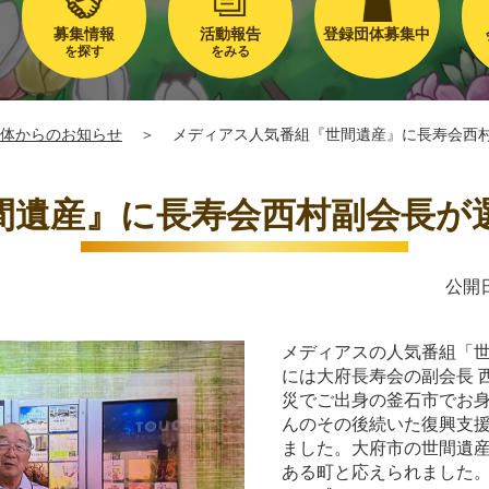
募集情報
活動報告
登録団体募集中
を探す
をみる
体からのお知らせ
＞
メディアス人気番組『世間遺産』に長寿会西
間遺産』に長寿会西村副会長が
公開日
メディアスの人気番組「世
には大府長寿会の副会長 
災でご出身の釜石市でお
んのその後続いた復興支
ました。大府市の世間遺
ある町と応えられました