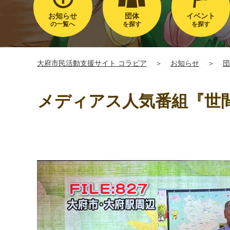
お知らせ
団体
イベント
の一覧へ
を探す
を探す
大府市民活動支援サイト コラビア
＞
お知らせ
＞
団
メディアス人気番組『世