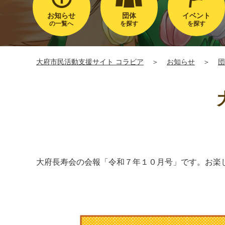
お知らせ
団体
イベント
の一覧へ
を探す
を探す
大府市民活動支援サイト コラビア
＞
お知らせ
＞
団
大府長寿会の会報「令和７年１０月号」です。お楽