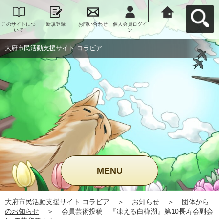
このサイトにつ
新規登録
お問い合わせ
個人会員ログイ
大府市民活動支
いて
ン
援サイト コラビ
アへ戻る
大府市民活動支援サイト コラビア
MENU
大府市民活動支援サイト コラビア
＞
お知らせ
＞
団体から
のお知らせ
＞
会員芸術投稿 『凍える白樺湖』第10長寿会副会