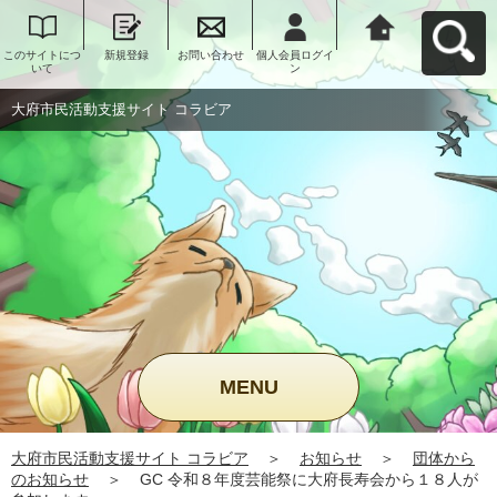
このサイトにつ
新規登録
お問い合わせ
個人会員ログイ
大府市民活動支
いて
ン
援サイト コラビ
アへ戻る
大府市民活動支援サイト コラビア
MENU
大府市民活動支援サイト コラビア
＞
お知らせ
＞
団体から
のお知らせ
＞
GC 令和８年度芸能祭に大府長寿会から１８人が