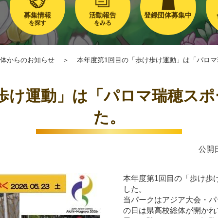
募集情報
活動報告
登録団体募集中
を探す
をみる
体からのお知らせ
＞
本年度第1回目の「歩け歩け運動」は「パロ
歩け運動」は「パロマ瑞穂ス
た。
公開日
本年度第1回目の「歩け歩
した。
当パークはアジア大会・パ
の日は県高校総体が開かれ