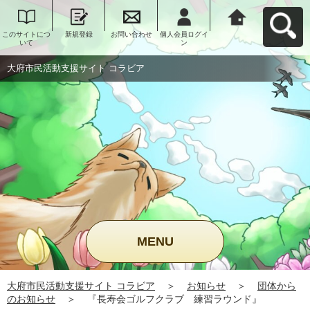
このサイトにつ
新規登録
お問い合わせ
個人会員ログイ
大府市民活動支
いて
ン
援サイト コラビ
アへ戻る
大府市民活動支援サイト コラビア
MENU
大府市民活動支援サイト コラビア
＞
お知らせ
＞
団体から
のお知らせ
＞
『長寿会ゴルフクラブ 練習ラウンド』