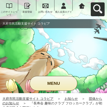
このサイトにつ
新規登録
お問い合わせ
個人会員ログイ
大府市民活動支
いて
ン
援サイト コラビ
アへ戻る
大府市民活動支援サイト コラビア
MENU
大府市民活動支援サイト コラビア
＞
お知らせ
＞
団体から
のお知らせ
＞
『長寿会 趣味のクラブ フロッカークラブ』が初