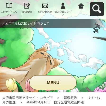
このサイトにつ
新規登録
お問い合わせ
個人会員ログイ
大府市民活動支
いて
ン
援サイト コラビ
アへ戻る
大府市民活動支援サイト コラビア
MENU
大府市民活動支援サイト コラビア
＞
活動報告
＞
まちづく
りの推進
＞
令和4年4月16日 自治区通常総会開催