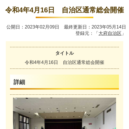
令和4年4月16日 自治区通常総会開催
公開日：2023年02月09日 最終更新日：2023年05月14日
登録元：「
大府自治区
」
タイトル
令
和
4
年
4
月
1
6
日
自
治
区
通
常
総
会
開
催
詳細