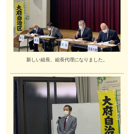
新
し
い
組
長
、
組
長
代
理
に
な
り
ま
し
た
。