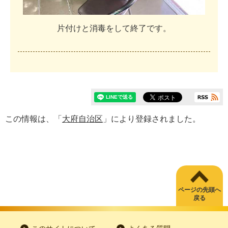
片
付
け
と
消
毒
を
し
て
終
了
で
す
。
この情報は、「
大府自治区
」により登録されました。
ページの先頭へ
戻る