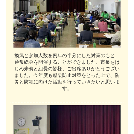
換
気
と
参
加
人
数
を
例
年
の
半
分
に
し
た
対
策
の
も
と
、
通
常
総
会
を
開
催
す
る
こ
と
が
で
き
ま
し
た
。
市
長
を
は
じ
め
来
賓
と
組
長
の
皆
様
、
ご
出
席
あ
り
が
と
う
ご
ざ
い
ま
し
た
。
今
年
度
も
感
染
防
止
対
策
を
と
っ
た
上
で
、
防
災
と
防
犯
に
向
け
た
活
動
を
行
っ
て
い
き
た
い
と
思
い
ま
す
。