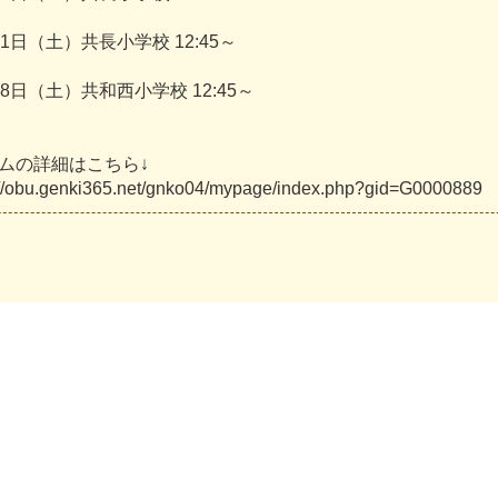
1
日
（
土
）
共
長
小
学
校
1
2
:
4
5
～
8
日
（
土
）
共
和
西
小
学
校
1
2
:
4
5
～
ム
の
詳
細
は
こ
ち
ら
↓
/
o
b
u
.
g
e
n
k
i
3
6
5
.
n
e
t
/
g
n
k
o
0
4
/
m
y
p
a
g
e
/
i
n
d
e
x
.
p
h
p
?
g
i
d
=
G
0
0
0
0
8
8
9