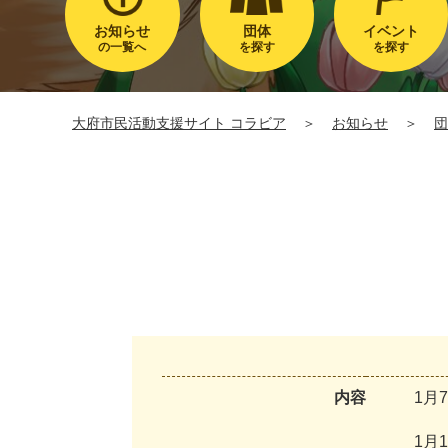
お知らせ
団体
イベント
の一覧へ
を探す
を探す
大府市民活動支援サイト コラビア
＞
お知らせ
＞
団
内容
1
月
7
1
月
1