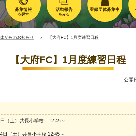
募集情報
活動報告
登録団体募集中
を探す
をみる
体からのお知らせ
＞
【大府FC】1月度練習日程
【大府FC】1月度練習日程
公開日
日
（
土
）
共
長
小
学
校
1
2
:
4
5
～
4
日
（
土
）
共
長
小
学
校
1
2
:
4
5
～