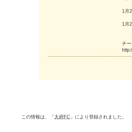
1
月
2
1
月
2
チ
ー
h
t
t
p
:
/
この情報は、「
大府FC
」により登録されました。