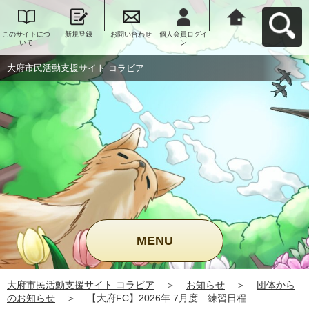
このサイトにつ
新規登録
お問い合わせ
個人会員ログイ
大府市民活動支
いて
ン
援サイト コラビ
アへ戻る
大府市民活動支援サイト コラビア
MENU
大府市民活動支援サイト コラビア
＞
お知らせ
＞
団体から
のお知らせ
＞
【大府FC】2026年 7月度 練習日程